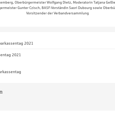
mberg, Oberbürgermeister Wolfgang Dietz, Moderatorin Tatjana Geßler,
ermeister Gunter Czisch, BASF-Vorständin Saori Dubourg sowie Oberbürg
Vorsitzender der Verbandversammlung
parkassentag 2021
entag 2021
arkassentag
om