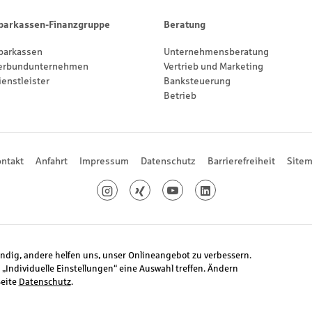
parkassen-Finanzgruppe
Beratung
parkassen
Unternehmensberatung
erbundunternehmen
Vertrieb und Marketing
ienstleister
Banksteuerung
Betrieb
ntakt
Anfahrt
Impressum
Datenschutz
Barrierefreiheit
Site
Instagram
Xing
Youtube
LinkedIn
endig, andere helfen uns, unser Onlineangebot zu verbessern.
 „Individuelle Einstellungen“ eine Auswahl treffen. Ändern
Seite
Datenschutz
.