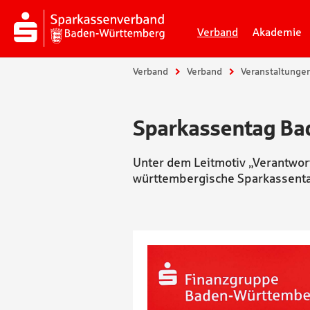
Verband
Akademie
Sie sind hier:
Verband
Verband
Veranstaltunge
Sparkassentag Ba
Unter dem Leitmotiv „Verantwor
württembergische Sparkassentag