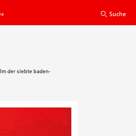
Suche
Su
Suche
re
lm der siebte baden-