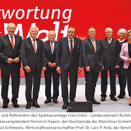
n und Referenten des Sparkassentags (von links) : Landesobmann Burkh
kassenpräsident Heinrich Haasis, der Vorsitzende der Münchner Sicher
t Schleweis, Wirtschaftswissenschaftler Prof. Dr. Lars P. Feld, der Vo