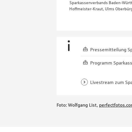
Sparkassenverbands Baden-Württe
Hoffmeister-Kraut, Ulms Oberbürg
Pressemitteilung S
Programm Sparkass
Livestream zum Sp
Foto: Wolfgang List,
perfectfotos.c
Footernavigation