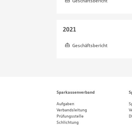
Geschäftsbericht
2021
Geschäftsbericht
Footernavigation
Sitemap
Sparkassenverband
S
Aufgaben
S
Verbandsleitung
V
Prüfungsstelle
D
Schlichtung