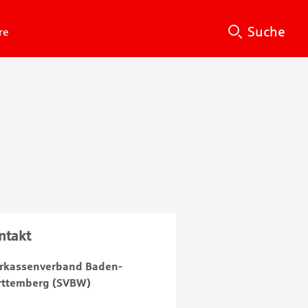
Suche
Su
Suche
re
ntakt
rkassenverband Baden-
ttemberg (SVBW)