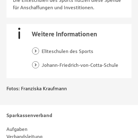
Die Eliteschulen des Sports nützen diese Spende
für Anschaffungen und Investitionen.
Weitere Informationen
Eliteschulen des Sports
Johann-Friedrich-von-Cotta-Schule
Fotos: Franziska Kraufmann
Footernavigation
Sitemap
Sparkassenverband
Aufgaben
Verbandsleitung