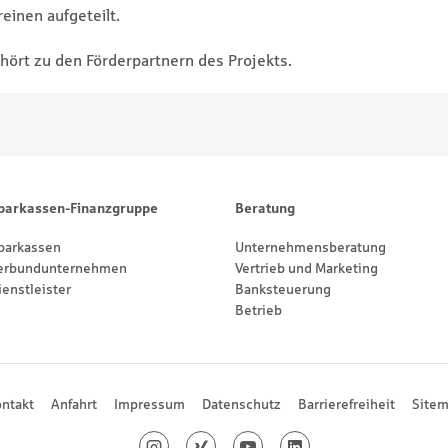
einen aufgeteilt.
ört zu den Förderpartnern des Projekts.
parkassen-Finanzgruppe
Beratung
parkassen
Unternehmensberatung
erbundunternehmen
Vertrieb und Marketing
ienstleister
Banksteuerung
Betrieb
ntakt
Anfahrt
Impressum
Datenschutz
Barrierefreiheit
Site
Instagram
Xing
Youtube
LinkedIn