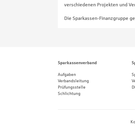
verschiedenen Projekten und Ver
Die Sparkassen-Finanzgruppe geh
Footernavigation
Sitemap
Sparkassenverband
S
Aufgaben
S
Verbandsleitung
V
Prüfungsstelle
D
Schlichtung
Footernavigation
Ko
Social Media