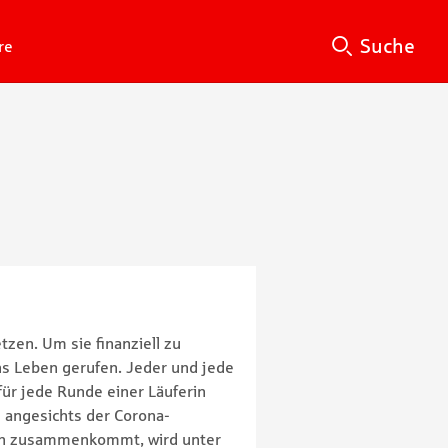
Suche
Su
Suche
re
tzen. Um sie finanziell zu
ns Leben gerufen. Jeder und jede
ür jede Runde einer Läuferin
 angesichts der Corona-
gen zusammenkommt, wird unter